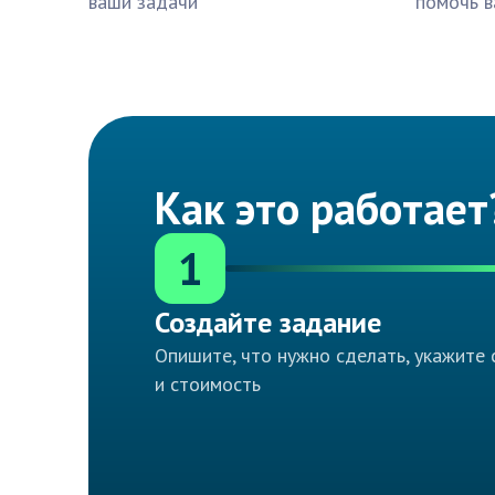
ваши задачи
помочь в
Как это работает
1
Создайте задание
Опишите, что нужно сделать, укажите 
и стоимость