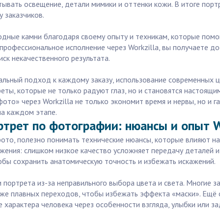
тывать освещение, детали мимики и оттенки кожи. В итоге пор
 заказчиков.
одные камни благодаря своему опыту и техникам, которые помо
рофессиональное исполнение через Workzilla, вы получаете до
ск некачественного результата.
льный подход к каждому заказу, использование современных 
реты, которые не только радуют глаз, но и становятся настоящ
ото» через Workzilla не только экономит время и нервы, но и г
а каждом этапе.
ртрет по фотографии: нюансы и опыт W
фото, полезно понимать технические нюансы, которые влияют на
ения: слишком низкое качество усложняет передачу деталей и 
тобы сохранить анатомическую точность и избежать искажений.
портрета из-за неправильного выбора цвета и света. Многие з
кже плавных переходов, чтобы избежать эффекта «маски». Ещё 
е характера человека через особенности взгляда, улыбки или з