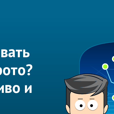
вать
фото?
иво и