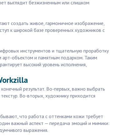
трет выглядит безжизненным или слишком
гают создать живое, гармоничное изображение,
ступ к широкой базе проверенных художников с
цифровых инструментов и тщательную проработку
им арт-объектом и памятным подарком. Таким
арантирует высокий уровень исполнения,
orkzilla
 конечный результат. Во-первых, важно выбрать
текстур. Во-вторых, художнику приходится
абывают, что работа с оттенками кожи требует
один важный аспект — передача эмоций и мимики:
адумчивого выражения.