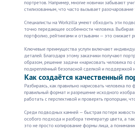
портретов. Например, многие новички забывают учи
стилизованным, что часто вызывает разочарование у
Специалисты на Workzilla умеют обходить эти подв
точно передающее особенности человека. Выбирая п
портфолио, рейтингами и отзывами — это снижает ри
Ключевые преимущества услуги включают индивидуа
деталей. Благодаря этому заказчики получают порт
образом, решение задачи «нарисовать человека по ф
подкреплённый безопасной сделкой и поддержкой н
Как создаётся качественный по
Разбираясь, как правильно нарисовать человека по 
правильный формат и разрешение исходного изображ
работать с перспективой и проверять пропорции, ч
Среди подводных камней — быстрая потеря живости 
особого подхода и разбора температур цвета, а та
это не просто копирование формы лица, а понимани