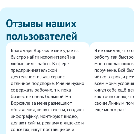
Отзывы наших
пользователей
Благодаря Воркзиле мне удаётся
Я не ожидал, что 
быстро найти исполнителей на
работу так быстро,
любые виды работ. В сфере
много желающих в
предпринимательской
поручение. Всё бы
деятельности, ваш сервис
чётко в срок, и ре
отличное подспорье. Мне не нужно
всем моим условия
содержать рабочих, т.к. пока
кинул себе ещё ден
бизнес не очень большой. На
как точно знаю, ч
Воркзиле за меня размещают
своим Личным пом
объявления, пишут тексты, создают
ещё много раз!
инфографику, монтируют видео,
делают сайты, рекламу в яндексе и
соцсетях, ищут поставщиков и