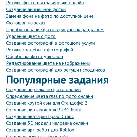
Ретушь фото для гравировки онлайн
Создание анимешной фотки
Замена фона на фото по доступной цене
Фотошоп на заказ
Преобразование фото в рисунок карандашом
Удаление цвета с фото
Создание фотографий в фотошопе услуги
Ретушь свадебных фотографий
Обработка фото для Озон
Редактирование цвета на изображении
Создание фотографий для ретуши исходников
Популярные задания
Создание чертежа по фото онлайн
Определение цвета глаз по фото онлайн
Создание крутой авы для Стандофф 2
Создание аватарок для PUBG Mobi
Создание аватарки Бравл Старс
Создание 3D модели человека онлайн
Создание арт-работ для Roblox
Создание эскиза тату онлайн