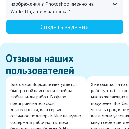
изображения в Photoshop именно на
Workzilla, а не у частника?
Создать задание
Отзывы наших
пользователей
Благодаря Воркзиле мне удаётся
Я не ожидал, что 
быстро найти исполнителей на
работу так быстро,
любые виды работ. В сфере
много желающих в
предпринимательской
поручение. Всё бы
деятельности, ваш сервис
чётко в срок, и ре
отличное подспорье. Мне не нужно
всем моим условия
содержать рабочих, т.к. пока
кинул себе ещё ден
бизнес не очень большой. На
как точно знаю, ч