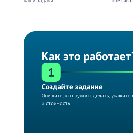
ваши задачи
помочь в
Как это работает
1
Создайте задание
Опишите, что нужно сделать, укажите 
и стоимость