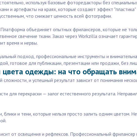
стоятельно, используя базовые фоторедакторы без специальны
кани и артефакты на краях, которые создают эффект "пластика
усственным, что снижает ценность всей фотографии.
. Платформа объединяет опытных фрилансеров, которые не толь
ственное свечение ткани. Заказ через Workzilla означает гаран
ит время и нервы.
дуальный подход, профессиональные инструменты и внимательна
ой, готовое для публикации, презентации или продажи, без ли
и цвета одежды: на что обращать вним
 сложности, и успешный результат зависит от понимания неско
сти для перекраски — залог естественного результата. Неправи
ки, блики и тени, которые нельзя просто залить одним цветом. 
ой.
ависит от освещения и рефлексов. Профессиональный фрилансер