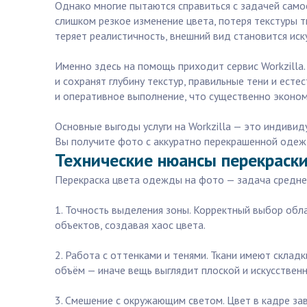
Однако многие пытаются справиться с задачей само
слишком резкое изменение цвета, потеря текстуры т
теряет реалистичность, внешний вид становится иск
Именно здесь на помощь приходит сервис Workzilla
и сохранят глубину текстур, правильные тени и есте
и оперативное выполнение, что существенно эконом
Основные выгоды услуги на Workzilla — это индиви
Вы получите фото с аккуратно перекрашенной одежд
Технические нюансы перекраск
Перекраска цвета одежды на фото — задача средней
1. Точность выделения зоны. Корректный выбор обла
объектов, создавая хаос цвета.
2. Работа с оттенками и тенями. Ткани имеют склад
объём — иначе вещь выглядит плоской и искусственн
3. Смешение с окружающим светом. Цвет в кадре з