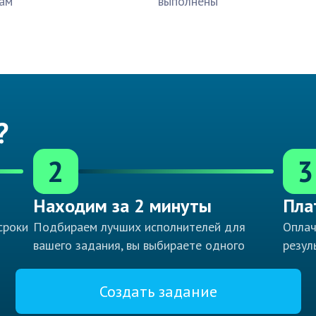
ам
выполнены
?
2
3
Находим за 2 минуты
Пла
сроки
Подбираем лучших исполнителей для
Оплач
вашего задания, вы выбираете одного
резул
Создать задание