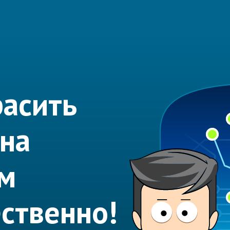
асить
на
ем
ественно!