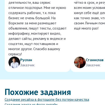
деятельности, ваш сервис
чётко в срок, и ре
отличное подспорье. Мне не нужно
всем моим условия
содержать рабочих, т.к. пока
кинул себе ещё ден
бизнес не очень большой. На
как точно знаю, ч
Воркзиле за меня размещают
своим Личным пом
объявления, пишут тексты, создают
ещё много раз!
инфографику, монтируют видео,
делают сайты, рекламу в яндексе и
соцсетях, ищут поставщиков и
многое другое. Спасибо вашему
сервису!
Руслан
Станислав
Заказчик
Заказчик
Похожие задания
Создание ресайза в фотошопе без потери качества
Создание эдита из фото онлайн