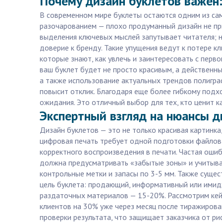
Почему дизайн буклетов важен:
В современном мире буклеты остаются одним из сам
разочарованием — плохо продуманный дизайн не при
выделения ключевых мыслей запутывает читателя;
доверие к бренду. Такие упущения ведут к потере 
которые знают, как увлечь и заинтересовать с перв
ваш буклет будет не просто красивым, а действенны
а также использование актуальных трендов полиграф
повысит отклик. Благодаря еще более гибкому подх
ожидания. Это отличный выбор для тех, кто ценит к
Экспертный взгляд на нюансы д
Дизайн буклетов — это не только красивая картинка
цифровая печать требует одной подготовки файлов
корректного воспроизведения в печати. Частая ошиб
должна предусматривать «забытые зоны» и учитыва
контрольные метки и запасы по 3-5 мм. Также суще
цель буклета: продающий, информативный или имид
раздаточных материалов — 15-20%. Рассмотрим кейс:
клиентов на 30% уже через месяц после тиражирован
проверки результата, что защищает заказчика от ри