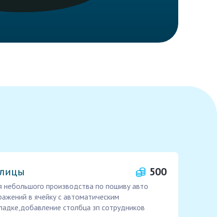
блицы
500
я небольшого производства по пошиву авто
ражений в ячейку с автоматическим
ладке,добавление столбца зп сотрудников