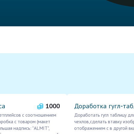
са
1000
Доработка гугл‑та
кетплейсов с соотношением
Доработать гугл таблицу дл
оробка с товаром (макет
чехлов,сделать втавку изоб
льшая надпись: "ALMIT",
отображением с в другой вк