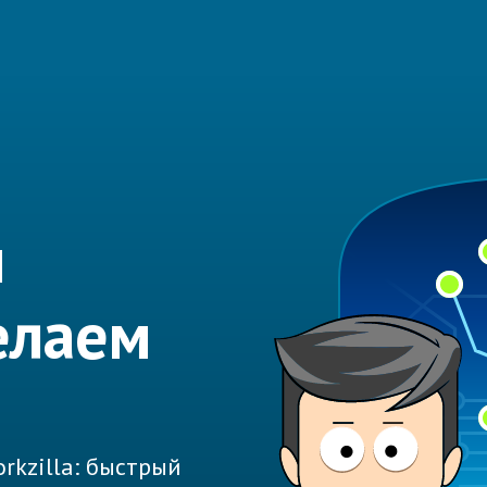
н
елаем
rkzilla: быстрый