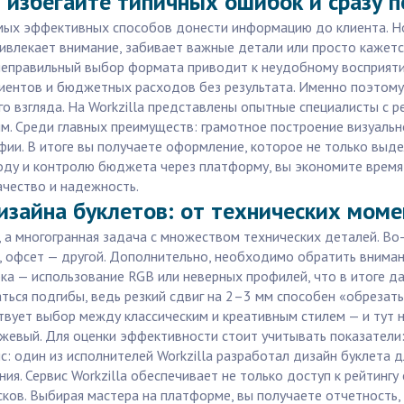
 избегайте типичных ошибок и сразу 
ых эффективных способов донести информацию до клиента. Но 
влекает внимание, забивает важные детали или просто кажетс
 неправильный выбор формата приводит к неудобному восприят
клиентов и бюджетных расходов без результата. Именно поэтом
ого взгляда. На Workzilla представлены опытные специалисты с 
м. Среди главных преимуществ: грамотное построение визуальн
ии. В итоге вы получаете оформление, которое не только выде
оду и контролю бюджета через платформу, вы экономите время 
ачество и надежность.
изайна буклетов: от технических мом
, а многогранная задача с множеством технических деталей. Во
, офсет — другой. Дополнительно, необходимо обратить внима
ка — использование RGB или неверных профилей, что в итоге да
ться подгибы, ведь резкий сдвиг на 2–3 мм способен «обрезат
ствует выбор между классическим и креативным стилем — и тут
жевый. Для оценки эффективности стоит учитывать показатели:
 один из исполнителей Workzilla разработал дизайн буклета д
ия. Сервис Workzilla обеспечивает не только доступ к рейтингу
сков. Выбирая мастера на платформе, вы получаете отчетность,