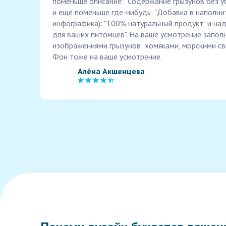
поменьше описание: "Содержание грызунов без уб
и еще поменьше где-нибудь: "Добавка в наполнит
инфографика): "100% натуральный продукт" и на
для ваших питомцев". На ваше усмотрение запол
изображениями грызунов: хомяками, морскими сви
Фон тоже на ваше усмотрение.
Алёна Акшенцева