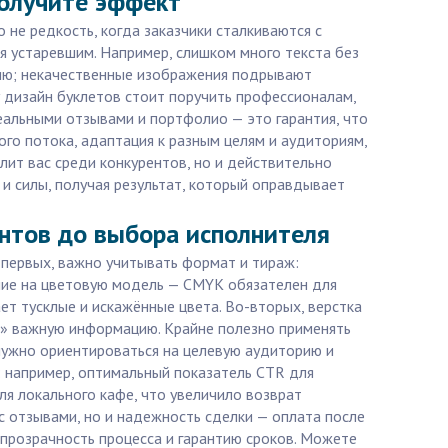
получите эффект
не редкость, когда заказчики сталкиваются с
я устаревшим. Например, слишком много текста без
ию; некачественные изображения подрывают
у дизайн буклетов стоит поручить профессионалам,
реальными отзывами и портфолио — это гарантия, что
ого потока, адаптация к разным целям и аудиториям,
лит вас среди конкурентов, но и действительно
и силы, получая результат, который оправдывает
ентов до выбора исполнителя
-первых, важно учитывать формат и тираж:
ние на цветовую модель — CMYK обязателен для
ет тусклые и искажённые цвета. Во-вторых, верстка
ь» важную информацию. Крайне полезно применять
 нужно ориентироваться на целевую аудиторию и
 например, оптимальный показатель CTR для
ля локального кафе, что увеличило возврат
 с отзывами, но и надежность сделки — оплата после
 прозрачность процесса и гарантию сроков. Можете