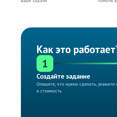
ваши задачи
помочь в
Как это работает
1
Создайте задание
Опишите, что нужно сделать, укажите 
и стоимость