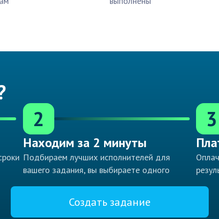
ам
выполнены
?
2
3
Находим за 2 минуты
Пла
сроки
Подбираем лучших исполнителей для
Оплач
вашего задания, вы выбираете одного
резул
Создать задание