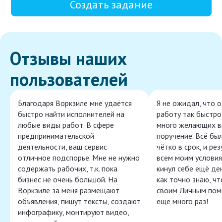
Создать задание
Отзывы наших
пользователей
Благодаря Воркзиле мне удаётся
Я не ожидал, что 
быстро найти исполнителей на
работу так быстро,
любые виды работ. В сфере
много желающих в
предпринимательской
поручение. Всё бы
деятельности, ваш сервис
чётко в срок, и ре
отличное подспорье. Мне не нужно
всем моим условия
содержать рабочих, т.к. пока
кинул себе ещё ден
бизнес не очень большой. На
как точно знаю, ч
Воркзиле за меня размещают
своим Личным пом
объявления, пишут тексты, создают
ещё много раз!
инфографику, монтируют видео,