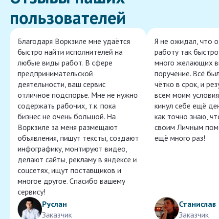
пользователей
Благодаря Воркзиле мне удаётся
Я не ожидал, что 
быстро найти исполнителей на
работу так быстро,
любые виды работ. В сфере
много желающих в
предпринимательской
поручение. Всё бы
деятельности, ваш сервис
чётко в срок, и ре
отличное подспорье. Мне не нужно
всем моим условия
содержать рабочих, т.к. пока
кинул себе ещё ден
бизнес не очень большой. На
как точно знаю, ч
Воркзиле за меня размещают
своим Личным пом
объявления, пишут тексты, создают
ещё много раз!
инфографику, монтируют видео,
делают сайты, рекламу в яндексе и
соцсетях, ищут поставщиков и
многое другое. Спасибо вашему
сервису!
Руслан
Станислав
Заказчик
Заказчик