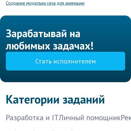
Создание модельки гача для анимации
Зарабатывай на
любимых задачах!
Стать исполнителем
Категории заданий
Разработка и IT
Личный помощник
Ре