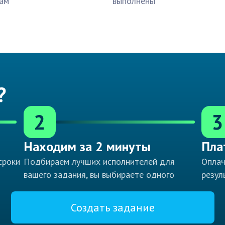
ам
выполнены
?
2
3
Находим за 2 минуты
Пла
сроки
Подбираем лучших исполнителей для
Оплач
вашего задания, вы выбираете одного
резул
Создать задание