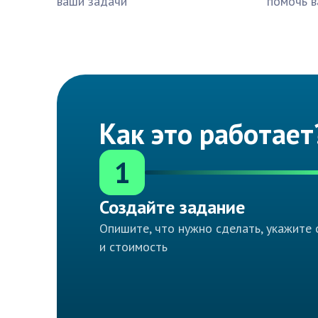
ваши задачи
помочь в
Как это работает
1
Создайте задание
Опишите, что нужно сделать, укажите 
и стоимость