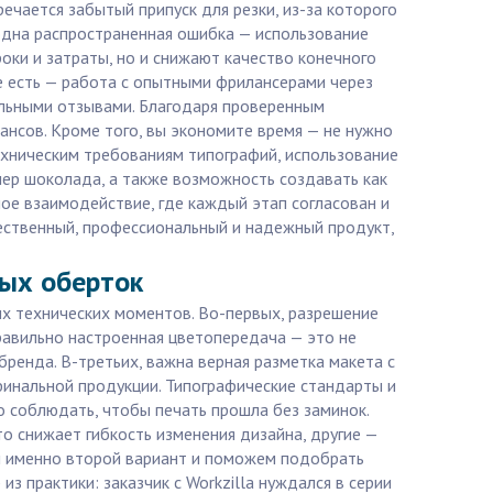
ечается забытый припуск для резки, из-за которого
 одна распространенная ошибка — использование
роки и затраты, но и снижают качество конечного
е есть — работа с опытными фрилансерами через
еальными отзывами. Благодаря проверенным
ансов. Кроме того, вы экономите время — не нужно
ехническим требованиям типографий, использование
змер шоколада, а также возможность создавать как
ное взаимодействие, где каждый этап согласован и
чественный, профессиональный и надежный продукт,
ных оберток
ых технических моментов. Во-первых, разрешение
правильно настроенная цветопередача — это не
ренда. В-третьих, важна верная разметка макета с
 финальной продукции. Типографические стандарты и
 соблюдать, чтобы печать прошла без заминок.
 снижает гибкость изменения дизайна, другие —
м именно второй вариант и поможем подобрать
 практики: заказчик с Workzilla нуждался в серии