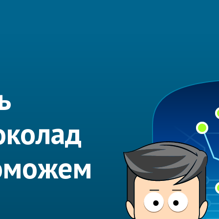
ь
околад
оможем