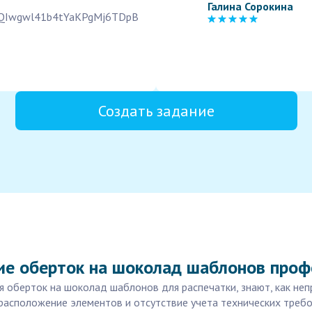
Галина Сорокина
L2FQIwgwl41b4tYaKPgMj6TDpB
Создать задание
ие оберток на шоколад шаблонов про
я оберток на шоколад шаблонов для распечатки, знают, как неп
расположение элементов и отсутствие учета технических требо