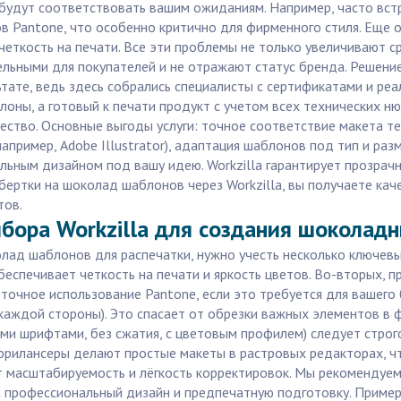
будут соответствовать вашим ожиданиям. Например, часто встр
тов Pantone, что особенно критично для фирменного стиля. Еще
 четкость на печати. Все эти проблемы не только увеличивают с
льными для покупателей и не отражают статус бренда. Решени
ьтате, ведь здесь собрались специалисты с сертификатами и р
оны, а готовый к печати продукт с учетом всех технических ню
ество. Основные выгоды услуги: точное соответствие макета т
пример, Adobe Illustrator), адаптация шаблонов под тип и ра
льным дизайном под вашу идею. Workzilla гарантирует прозрач
обертки на шоколад шаблонов через Workzilla, вы получаете ка
тов.
бора Workzilla для создания шоколад
лад шаблонов для распечатки, нужно учесть несколько ключев
еспечивает четкость на печати и яркость цветов. Во-вторых, 
очное использование Pantone, если это требуется для вашего б
 каждой стороны). Это спасает от обрезки важных элементов в
и шрифтами, без сжатия, с цветовым профилем) следует строго
рилансеры делают простые макеты в растровых редакторах, что
т масштабируемость и лёгкость корректировок. Мы рекомендуе
профессиональный дизайн и предпечатную подготовку. Пример из