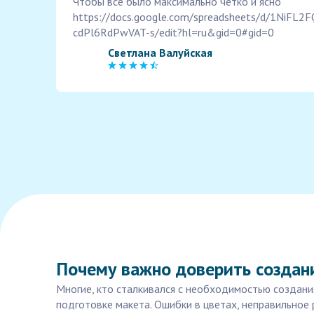
Чтобы все было максимально четко и ясно
https://docs.google.com/spreadsheets/d/1NiF
cdPl6RdPwVAT-s/edit?hl=ru&gid=0#gid=0
Светлана Валуйская
Почему важно доверить создан
Многие, кто сталкивался с необходимостью создани
подготовке макета. Ошибки в цветах, неправильное 