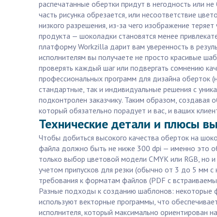
распечатанные обертки придут в негодность или не 
часть рисунка обрезается, или несоответствие цве
низкого разрешения, из-за чего изображение теряет
продукта — шоколадки становятся менее привлекате
платформу Workzilla дарит вам уверенность в резул
исполнителям вы получаете не просто красивые шабл
проверять каждый шаг или подвергать сомнению кач
профессиональных программ для дизайна оберток (на
стандартные, так и индивидуальные решения с уника
подконтролен заказчику. Таким образом, создавая 
который обязательно порадует и вас, и ваших клиен
Технические детали и плюсы вы
Чтобы добиться высокого качества оберток на шоко
файла должно быть не ниже 300 dpi — именно это об
только выбор цветовой модели CMYK или RGB, но и т
учетом припусков для резки (обычно от 3 до 5 мм с
требования к форматам файлов (PDF с встраиваемым
Разные подходы к созданию шаблонов: некоторые ф
используют векторные программы, что обеспечивае
исполнителя, который максимально ориентирован на 