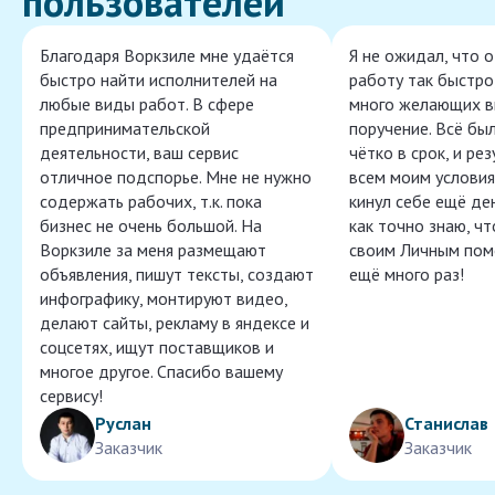
пользователей
Благодаря Воркзиле мне удаётся
Я не ожидал, что 
быстро найти исполнителей на
работу так быстро,
любые виды работ. В сфере
много желающих в
предпринимательской
поручение. Всё бы
деятельности, ваш сервис
чётко в срок, и ре
отличное подспорье. Мне не нужно
всем моим условия
содержать рабочих, т.к. пока
кинул себе ещё ден
бизнес не очень большой. На
как точно знаю, ч
Воркзиле за меня размещают
своим Личным пом
объявления, пишут тексты, создают
ещё много раз!
инфографику, монтируют видео,
делают сайты, рекламу в яндексе и
соцсетях, ищут поставщиков и
многое другое. Спасибо вашему
сервису!
Руслан
Станислав
Заказчик
Заказчик