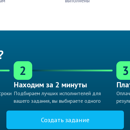
ам
выполнены
?
2
3
Находим за 2 минуты
Пла
сроки
Подбираем лучших исполнителей для
Оплач
вашего задания, вы выбираете одного
резул
Создать задание