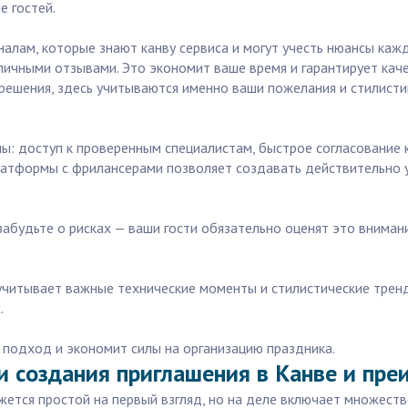
е гостей.
алам, которые знают канву сервиса и могут учесть нюансы кажд
личными отзывами. Это экономит ваше время и гарантирует кач
 решения, здесь учитываются именно ваши пожелания и стилисти
ны: доступ к проверенным специалистам, быстрое согласование
платформы с фрилансерами позволяет создавать действительно 
абудьте о рисках — ваши гости обязательно оценят это внимани
 учитывает важные технические моменты и стилистические тренд
.
 подход и экономит силы на организацию праздника.
и создания приглашения в Канве и пре
жется простой на первый взгляд, но на деле включает множеств