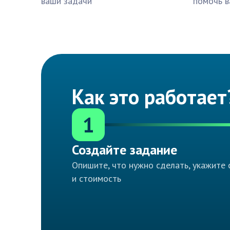
ваши задачи
помочь в
Как это работает
1
Создайте задание
Опишите, что нужно сделать, укажите 
и стоимость