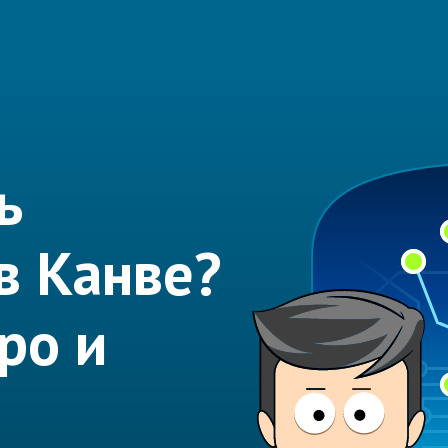
ь
в Канве?
ро и