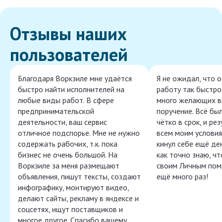
Отзывы наших
пользователей
Благодаря Воркзиле мне удаётся
Я не ожидал, что 
быстро найти исполнителей на
работу так быстро,
любые виды работ. В сфере
много желающих в
предпринимательской
поручение. Всё бы
деятельности, ваш сервис
чётко в срок, и ре
отличное подспорье. Мне не нужно
всем моим условия
содержать рабочих, т.к. пока
кинул себе ещё ден
бизнес не очень большой. На
как точно знаю, ч
Воркзиле за меня размещают
своим Личным пом
объявления, пишут тексты, создают
ещё много раз!
инфографику, монтируют видео,
делают сайты, рекламу в яндексе и
соцсетях, ищут поставщиков и
многое другое. Спасибо вашему