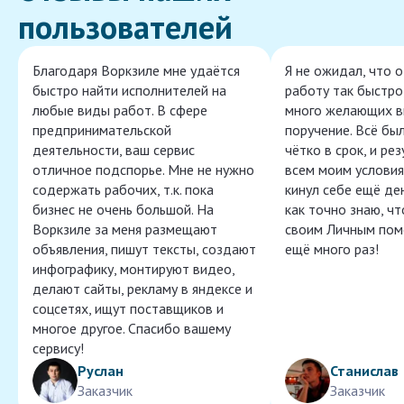
пользователей
Благодаря Воркзиле мне удаётся
Я не ожидал, что 
быстро найти исполнителей на
работу так быстро,
любые виды работ. В сфере
много желающих в
предпринимательской
поручение. Всё бы
деятельности, ваш сервис
чётко в срок, и ре
отличное подспорье. Мне не нужно
всем моим условия
содержать рабочих, т.к. пока
кинул себе ещё ден
бизнес не очень большой. На
как точно знаю, ч
Воркзиле за меня размещают
своим Личным пом
объявления, пишут тексты, создают
ещё много раз!
инфографику, монтируют видео,
делают сайты, рекламу в яндексе и
соцсетях, ищут поставщиков и
многое другое. Спасибо вашему
сервису!
Руслан
Станислав
Заказчик
Заказчик