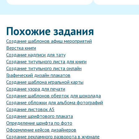
Похожие задания
Создание шаблонов афиш мероприятий
Верстка книги
Создание надписи для тату
Создание титульного листа для книги
Создание титульного листа онлайн
Графический дизайн плакатов
Создание шаблона игральной карты
Создание узора для печати
Создание шаблонов оберток для шоколада
Создание обложки для альбома фотографий
Создание листовок A5
Создание шрифтового плаката
Определение шрифта по фото
Оформление кейсов дизайнеров
Создание рекламного разворота в журнале