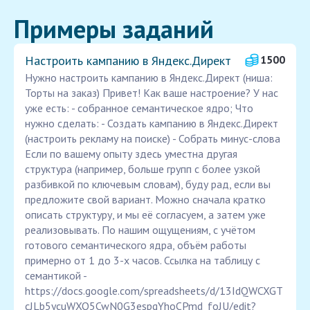
Примеры заданий
Настроить кампанию в Яндекс.Директ
1500
Нужно настроить кампанию в Яндекс.Директ (ниша:
Торты на заказ) Привет! Как ваше настроение? У нас
уже есть: - собранное семантическое ядро; Что
нужно сделать: - Создать кампанию в Яндекс.Директ
(настроить рекламу на поиске) - Собрать минус-слова
Если по вашему опыту здесь уместна другая
структура (например, больше групп с более узкой
разбивкой по ключевым словам), буду рад, если вы
предложите свой вариант. Можно сначала кратко
описать структуру, и мы её согласуем, а затем уже
реализовывать. По нашим ощущениям, с учётом
готового семантического ядра, объём работы
примерно от 1 до 3-х часов. Ссылка на таблицу с
семантикой -
https://docs.google.com/spreadsheets/d/13IdQWCXGT
cJLb5ycuWXO5CwN0G3espgYhoCPmd_foJU/edit?