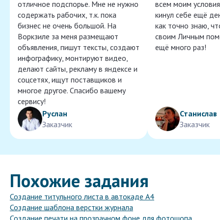
отличное подспорье. Мне не нужно
всем моим условия
содержать рабочих, т.к. пока
кинул себе ещё ден
бизнес не очень большой. На
как точно знаю, ч
Воркзиле за меня размещают
своим Личным пом
объявления, пишут тексты, создают
ещё много раз!
инфографику, монтируют видео,
делают сайты, рекламу в яндексе и
соцсетях, ищут поставщиков и
многое другое. Спасибо вашему
сервису!
Руслан
Станислав
Заказчик
Заказчик
Похожие задания
Создание титульного листа в автокаде A4
Создание шаблона верстки журнала
Создание печати на прозрачном фоне для фотошопа