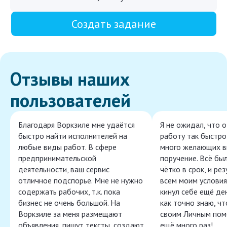
Создать задание
Отзывы наших
пользователей
Благодаря Воркзиле мне удаётся
Я не ожидал, что 
быстро найти исполнителей на
работу так быстро,
любые виды работ. В сфере
много желающих в
предпринимательской
поручение. Всё бы
деятельности, ваш сервис
чётко в срок, и ре
отличное подспорье. Мне не нужно
всем моим условия
содержать рабочих, т.к. пока
кинул себе ещё ден
бизнес не очень большой. На
как точно знаю, ч
Воркзиле за меня размещают
своим Личным пом
объявления, пишут тексты, создают
ещё много раз!