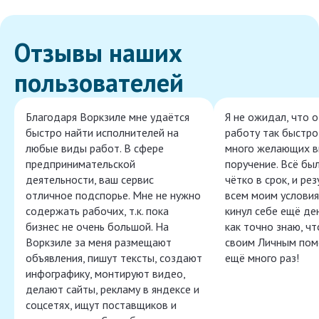
Отзывы наших
пользователей
Благодаря Воркзиле мне удаётся
Я не ожидал, что 
быстро найти исполнителей на
работу так быстро,
любые виды работ. В сфере
много желающих в
предпринимательской
поручение. Всё бы
деятельности, ваш сервис
чётко в срок, и ре
отличное подспорье. Мне не нужно
всем моим условия
содержать рабочих, т.к. пока
кинул себе ещё ден
бизнес не очень большой. На
как точно знаю, ч
Воркзиле за меня размещают
своим Личным пом
объявления, пишут тексты, создают
ещё много раз!
инфографику, монтируют видео,
делают сайты, рекламу в яндексе и
соцсетях, ищут поставщиков и