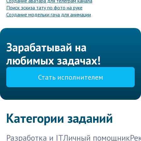
Создание аватара для телеграм канала
Поиск эскиза тату по фото на руке
Создание модельки гача для анимации
Зарабатывай на
любимых задачах!
Стать исполнителем
Категории заданий
Разработка и IT
Личный помощник
Ре