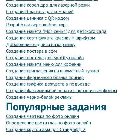
Создание корел дро для лазерной резки
Создание бланков для компаний
Создание ценника с QR кодом
Разработка верстки брошюры
Создание макета "Моя семья" для детского сада
Создание сертификата красивым шрифтом
Добавление надписи на картинку
Создание постера в сфм
Создание постера для Spotify онлайн
Создание макета меню для кофейни
Создание приглашения на шахматный турнир
Создание фирменного бланка пример
Создание графика дежурств в подъезде
Создание факсимильной печати с прозрачным фоном
Создание черно-белой рекламы
Популярные задания
Создание чертежа по фото онлайн
Определение цвета глаз по фото онлайн
Создание крутой авы для Стандофф 2