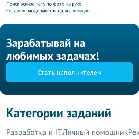
Поиск эскиза тату по фото на руке
Создание модельки гача для анимации
Зарабатывай на
любимых задачах!
Стать исполнителем
Категории заданий
Разработка и IT
Личный помощник
Ре