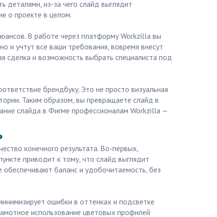
ь деталями, из-за чего слайд выглядит
е о проекте в целом.
юансов. В работе через платформу Workzilla вы
о и учтут все ваши требования, вовремя внесут
ая сделка и возможность выбрать специалиста под
ответствие брендбуку. Это не просто визуальная
тории. Таким образом, вы превращаете слайд в
дание слайда в Фигме профессионалам Workzilla —
ь
чество конечного результата. Во-первых,
пункте приводит к тому, что слайд выглядит
е обеспечивают баланс и удобочитаемость, без
 минимизирует ошибки в оттенках и подсветке
грамотное использование цветовых профилей