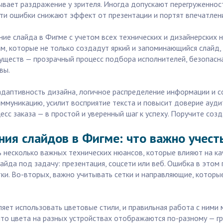
вает раздражение у зрителя. Иногда допускают перегруженност
эти ошибки снижают эффект от презентации и портят впечатлени
е слайда в Фигме с учетом всех технических и дизайнерских н
, которые не только создадут яркий и запоминающийся слайд, н
муществ — прозрачный процесс подбора исполнителей, безопасн
вы.
адаптивность дизайна, логичное распределение информации и со
оммуникацию, усилит восприятие текста и повысит доверие ауди
с заказа — в простой и уверенный шаг к успеху. Поручите соз
ния слайдов в Фигме: что важно учест
 несколько важных технических нюансов, которые влияют на ка
да под задачу: презентация, соцсети или веб. Ошибка в этом 
и. Во-вторых, важно учитывать сетки и направляющие, которы
ляет использовать цветовые стили, и правильная работа с ними
 что цвета на разных устройствах отображаются по-разному — 