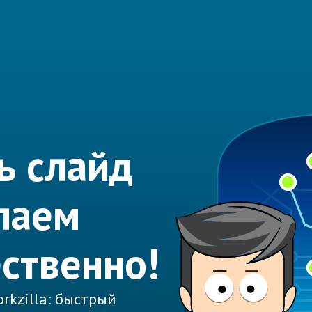
ь слайд
лаем
ественно!
rkzilla: быстрый