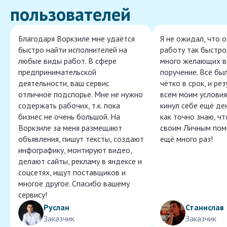
пользователей
Благодаря Воркзиле мне удаётся
Я не ожидал, что 
быстро найти исполнителей на
работу так быстро,
любые виды работ. В сфере
много желающих в
предпринимательской
поручение. Всё бы
деятельности, ваш сервис
чётко в срок, и ре
отличное подспорье. Мне не нужно
всем моим условия
содержать рабочих, т.к. пока
кинул себе ещё ден
бизнес не очень большой. На
как точно знаю, ч
Воркзиле за меня размещают
своим Личным пом
объявления, пишут тексты, создают
ещё много раз!
инфографику, монтируют видео,
делают сайты, рекламу в яндексе и
соцсетях, ищут поставщиков и
многое другое. Спасибо вашему
сервису!
Руслан
Станислав
Заказчик
Заказчик