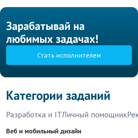
Зарабатывай на
любимых задачах!
Стать исполнителем
Категории заданий
Разработка и IT
Личный помощник
Ре
Веб и мобильный дизайн