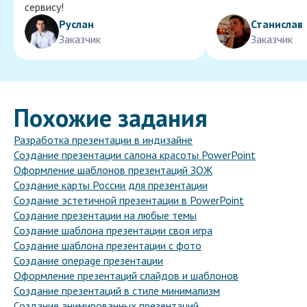
сервису!
Руслан
Станислав
Заказчик
Заказчик
Похожие задания
Разработка презентации в индизайне
Создание презентации салона красоты PowerPoint
Оформление шаблонов презентаций ЗОЖ
Создание карты России для презентации
Создание эстетичной презентации в PowerPoint
Создание презентации на любые темы
Создание шаблона презентации своя игра
Создание шаблона презентации с фото
Создание onepage презентации
Оформление презентаций слайдов и шаблонов
Создание презентаций в стиле минимализм
Создание анимированных презентаций