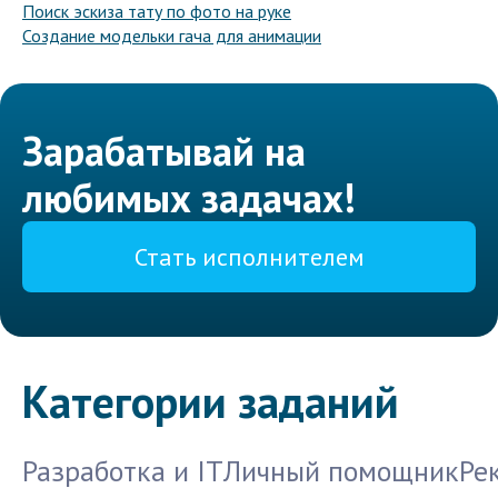
Поиск эскиза тату по фото на руке
Создание модельки гача для анимации
Зарабатывай на
любимых задачах!
Стать исполнителем
Категории заданий
Разработка и IT
Личный помощник
Ре