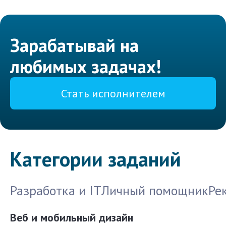
Зарабатывай на
любимых задачах!
Стать исполнителем
Категории заданий
Разработка и IT
Личный помощник
Ре
Веб и мобильный дизайн