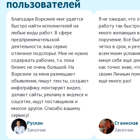
пользователей
Благодаря Воркзиле мне удаётся
Я не ожидал, что 
быстро найти исполнителей на
работу так быстро,
любые виды работ. В сфере
много желающих в
предпринимательской
поручение. Всё бы
деятельности, ваш сервис
чётко в срок, и ре
отличное подспорье. Мне не нужно
всем моим условия
содержать рабочих, т.к. пока
кинул себе ещё ден
бизнес не очень большой. На
как точно знаю, ч
Воркзиле за меня размещают
своим Личным пом
объявления, пишут тексты, создают
ещё много раз!
инфографику, монтируют видео,
делают сайты, рекламу в яндексе и
соцсетях, ищут поставщиков и
многое другое. Спасибо вашему
сервису!
Руслан
Станислав
Заказчик
Заказчик