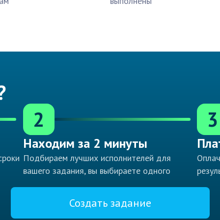
ам
выполнены
?
2
3
Находим за 2 минуты
Пла
сроки
Подбираем лучших исполнителей для
Оплач
вашего задания, вы выбираете одного
резул
Создать задание