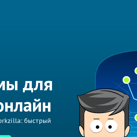
мы для
онлайн
rkzilla: быстрый