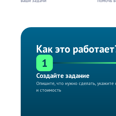
ваши задачи
помочь в
Как это работает
1
Создайте задание
Опишите, что нужно сделать, укажите 
и стоимость