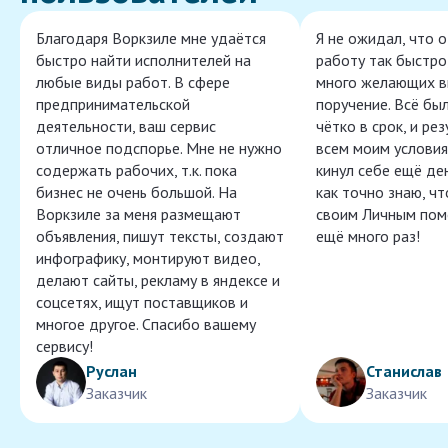
Благодаря Воркзиле мне удаётся
Я не ожидал, что 
быстро найти исполнителей на
работу так быстро,
любые виды работ. В сфере
много желающих в
предпринимательской
поручение. Всё бы
деятельности, ваш сервис
чётко в срок, и ре
отличное подспорье. Мне не нужно
всем моим условия
содержать рабочих, т.к. пока
кинул себе ещё ден
бизнес не очень большой. На
как точно знаю, ч
Воркзиле за меня размещают
своим Личным пом
объявления, пишут тексты, создают
ещё много раз!
инфографику, монтируют видео,
делают сайты, рекламу в яндексе и
соцсетях, ищут поставщиков и
многое другое. Спасибо вашему
сервису!
Руслан
Станислав
Заказчик
Заказчик