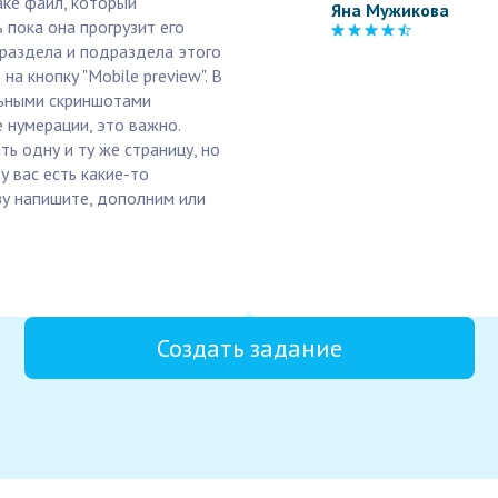
ake файл, который
Яна Мужикова
 пока она прогрузит его
 раздела и подраздела этого
на кнопку "Mobile preview". В
льными скриншотами
е нумерации, это важно.
ь одну и ту же страницу, но
у вас есть какие-то
зу напишите, дополним или
Создать задание