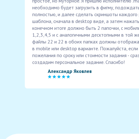
простое, но муторное. Я пришлю исполнителю .m
необходимо будет загрузить в фигму, подождать
полностью, и далее сделать скриншоты каждого
шаблона, сначала в desktop виде, а затем нажать 
конечном итоге должно быть 2 папочки, с моби
1,2,3,4,5 и с аналогичными десктопными в той ж
файлы 22 и 22 в обоих папках должны отображат
в mobile или desktop варианте. Пожалуйста, если 
пожелания по сроку или стоимости задания - сра
создадим персональное задание. Спасибо!
Александр Яковлев