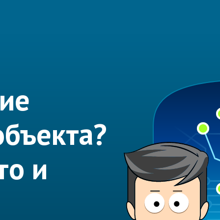
ие
объекта?
то и