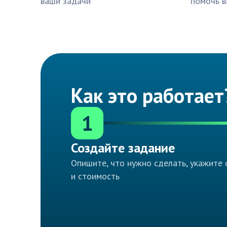
ваши задачи
помочь в
Как это работает
1
Создайте задание
Опишите, что нужно сделать, укажите 
и стоимость