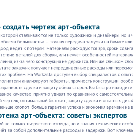
 создать чертеж арт-объекта
с которой сталкиваются не только художники и дизайнеры, но и
проблема большинства — точная передача задумки на бумаге ил
ход ведет к потерям: материалы расходуются зря, сроки сдвиг
утствие деталей для сборки, или неучёт особенностей материал
пления, из-за чего конструкция не держится. Или же слишком с
ьтате заказчик получает непредвиденные расходы или пересмотр
тих проблем. На Workzilla доступен выбор специалистов с опыт
полнители анализируют габариты, прочность конструкции, особ
розрачность сделки и защиту обеих сторон. Вы быстро находит
лавное качество, приятно удивят по сравнению с самостоятельн
ый чертёж, оптимальный бюджет, защиту сделки и опытных диза
меньше хлопот, больше гарантии успеха и экономия времени на 
тежа арт-объекта: советы экспертов
 не только творческого взгляда, но и знания технических особе
чёт за собой дополнительные расходы и задержки. Вот ключев