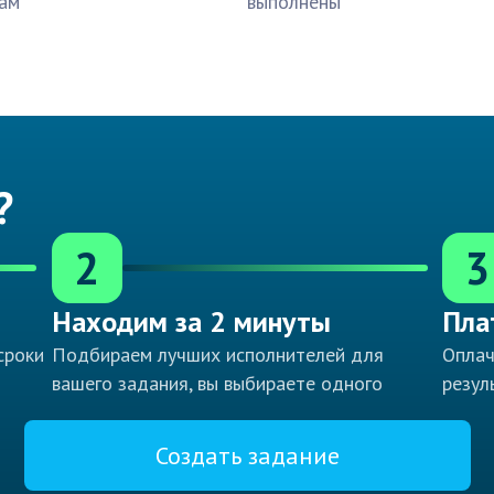
ам
выполнены
?
2
3
Находим за 2 минуты
Пла
сроки
Подбираем лучших исполнителей для
Оплач
вашего задания, вы выбираете одного
резул
Создать задание