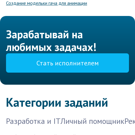
Создание модельки гача для анимации
Зарабатывай на
любимых задачах!
Стать исполнителем
Категории заданий
Разработка и IT
Личный помощник
Ре