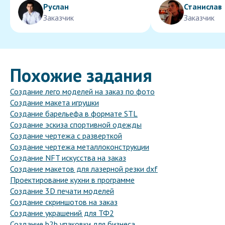
Руслан
Станислав
Заказчик
Заказчик
Похожие задания
Создание лего моделей на заказ по фото
Создание макета игрушки
Создание барельефа в формате STL
Создание эскиза спортивной одежды
Создание чертежа с разверткой
Создание чертежа металлоконструкции
Создание NFT искусства на заказ
Создание макетов для лазерной резки dxf
Проектирование кухни в программе
Создание 3D печати моделей
Создание скриншотов на заказ
Создание украшений для ТФ2
Создание b2b упаковки для бизнеса