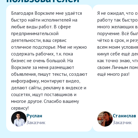
Благодаря Воркзиле мне удаётся
Я не ожидал, что 
быстро найти исполнителей на
работу так быстро,
любые виды работ. В сфере
много желающих в
предпринимательской
поручение. Всё бы
деятельности, ваш сервис
чётко в срок, и ре
отличное подспорье. Мне не нужно
всем моим условия
содержать рабочих, т.к. пока
кинул себе ещё ден
бизнес не очень большой. На
как точно знаю, ч
Воркзиле за меня размещают
своим Личным пом
объявления, пишут тексты, создают
ещё много раз!
инфографику, монтируют видео,
делают сайты, рекламу в яндексе и
соцсетях, ищут поставщиков и
многое другое. Спасибо вашему
сервису!
Руслан
Станислав
Заказчик
Заказчик