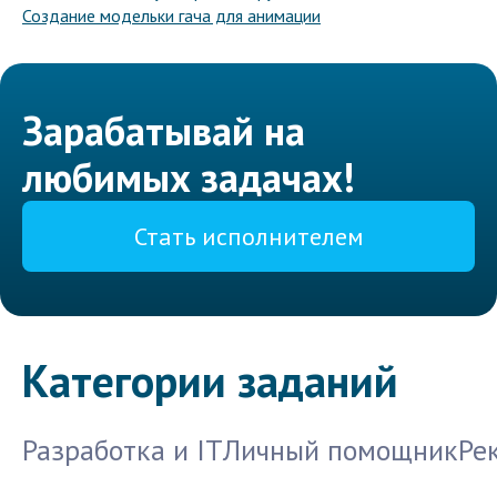
Создание модельки гача для анимации
Зарабатывай на
любимых задачах!
Стать исполнителем
Категории заданий
Разработка и IT
Личный помощник
Ре