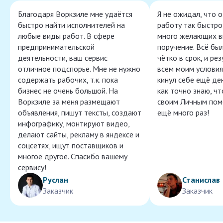
Благодаря Воркзиле мне удаётся
Я не ожидал, что 
быстро найти исполнителей на
работу так быстро,
любые виды работ. В сфере
много желающих в
предпринимательской
поручение. Всё бы
деятельности, ваш сервис
чётко в срок, и ре
отличное подспорье. Мне не нужно
всем моим условия
содержать рабочих, т.к. пока
кинул себе ещё ден
бизнес не очень большой. На
как точно знаю, ч
Воркзиле за меня размещают
своим Личным пом
объявления, пишут тексты, создают
ещё много раз!
инфографику, монтируют видео,
делают сайты, рекламу в яндексе и
соцсетях, ищут поставщиков и
многое другое. Спасибо вашему
сервису!
Руслан
Станислав
Заказчик
Заказчик