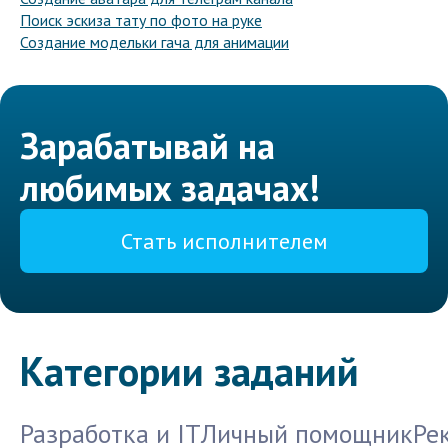
Поиск эскиза тату по фото на руке
Создание модельки гача для анимации
Зарабатывай на
любимых задачах!
Стать исполнителем
Категории заданий
Разработка и IT
Личный помощник
Ре