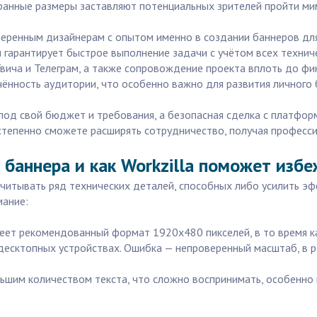
ранные размеры заставляют потенциальных зрителей пройти мим
роверенным дизайнерам с опытом именно в создании баннеров д
 гарантирует быстрое выполнение задачи с учётом всех технич
вича и Телеграм, а также сопровождение проекта вплоть до фи
ённость аудитории, что особенно важно для развития личного 
 под свой бюджет и требования, а безопасная сделка с платфо
остепенно сможете расширять сотрудничество, получая професс
 баннера и как Workzilla поможет изб
учитывать ряд технических деталей, способных либо усилить эф
мание:
меет рекомендованный формат 1920x480 пикселей, в то время к
есктопных устройствах. Ошибка — непроверенный масштаб, в ре
льшим количеством текста, что сложно воспринимать, особенно