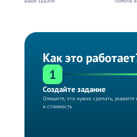
ваши задачи
помочь в
Как это работает
1
Создайте задание
Опишите, что нужно сделать, укажите 
и стоимость