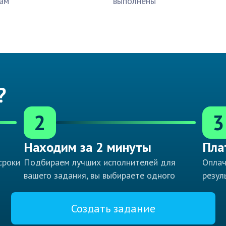
ам
выполнены
?
2
3
Находим за 2 минуты
Пла
сроки
Подбираем лучших исполнителей для
Оплач
вашего задания, вы выбираете одного
резул
Создать задание