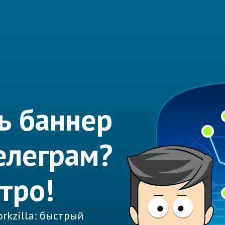
ь баннер
елеграм?
тро!
rkzilla: быстрый