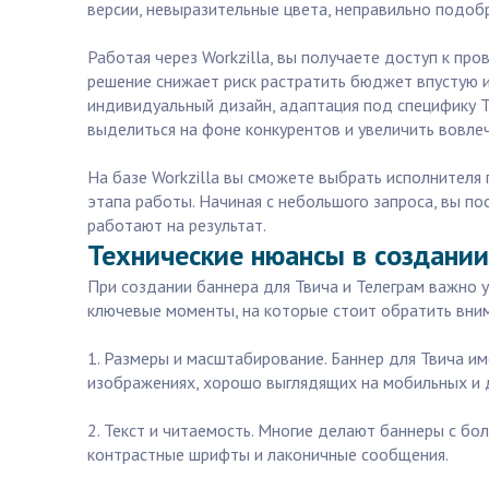
версии, невыразительные цвета, неправильно подоб
Работая через Workzilla, вы получаете доступ к п
решение снижает риск растратить бюджет впустую и
индивидуальный дизайн, адаптация под специфику Т
выделиться на фоне конкурентов и увеличить вовлеч
На базе Workzilla вы сможете выбрать исполнителя
этапа работы. Начиная с небольшого запроса, вы п
работают на результат.
Технические нюансы в создании
При создании баннера для Твича и Телеграм важно 
ключевые моменты, на которые стоит обратить вни
1. Размеры и масштабирование. Баннер для Твича и
изображениях, хорошо выглядящих на мобильных и д
2. Текст и читаемость. Многие делают баннеры с бо
контрастные шрифты и лаконичные сообщения.