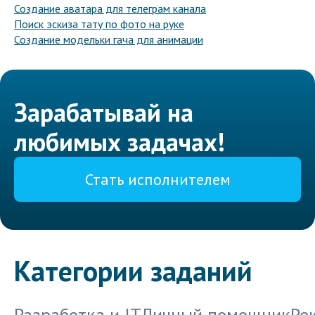
Создание аватара для телеграм канала
Поиск эскиза тату по фото на руке
Создание модельки гача для анимации
Зарабатывай на
любимых задачах!
Стать исполнителем
Категории заданий
Разработка и IT
Личный помощник
Ре