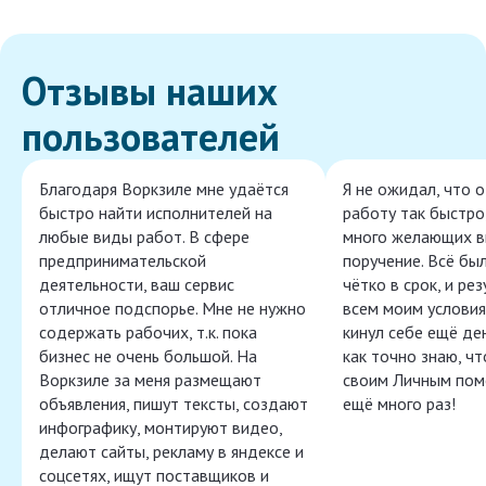
Отзывы наших
пользователей
Благодаря Воркзиле мне удаётся
Я не ожидал, что 
быстро найти исполнителей на
работу так быстро,
любые виды работ. В сфере
много желающих в
предпринимательской
поручение. Всё бы
деятельности, ваш сервис
чётко в срок, и ре
отличное подспорье. Мне не нужно
всем моим условия
содержать рабочих, т.к. пока
кинул себе ещё ден
бизнес не очень большой. На
как точно знаю, ч
Воркзиле за меня размещают
своим Личным пом
объявления, пишут тексты, создают
ещё много раз!
инфографику, монтируют видео,
делают сайты, рекламу в яндексе и
соцсетях, ищут поставщиков и