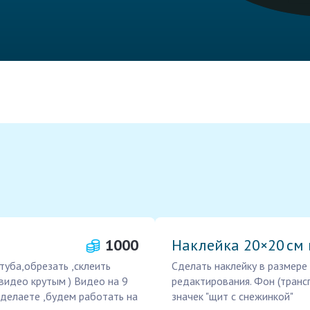
1000
Наклейка 20×20 см 
уба,обрезать ,склеить
Сделать наклейку в размер
видео крутым ) Видео на 9
редактирования. Фон (транс
сделаете ,будем работать на
значек "щит с снежинкой"