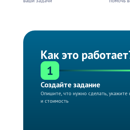
ваши задачи
помочь в
Как это работает
1
Создайте задание
Опишите, что нужно сделать, укажите 
и стоимость