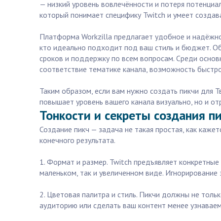
— низкий уровень вовлечённости и потеря потенциа
который понимает специфику Twitch и умеет создав
Платформа Workzilla предлагает удобное и надёжно
кто идеально подходит под ваш стиль и бюджет. Об
сроков и поддержку по всем вопросам. Среди основ
соответствие тематике канала, возможность быстр
Таким образом, если вам нужно создать пикчи для Т
повышает уровень вашего канала визуально, но и от
Тонкости и секреты создания пи
Создание пикч — задача не такая простая, как каже
конечного результата.
1. Формат и размер. Twitch предъявляет конкретны
маленьком, так и увеличенном виде. Игнорирование 
2. Цветовая палитра и стиль. Пикчи должны не толь
аудиторию или сделать ваш контент менее узнавае