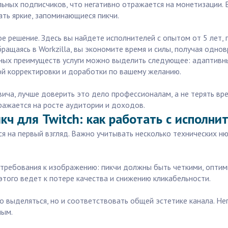
льных подписчиков, что негативно отражается на монетизации.
ать яркие, запоминающиеся пикчи.
е решение. Здесь вы найдете исполнителей с опытом от 5 лет, 
ращаясь в Workzilla, вы экономите время и силы, получая одно
ных преимуществ услуги можно выделить следующее: адаптивны
ой корректировки и доработки по вашему желанию.
вича, лучше доверить это дело профессионалам, а не терять вр
ражается на росте аудитории и доходов.
кч для Twitch: как работать с исполнит
тся на первый взгляд. Важно учитывать несколько технических 
е требования к изображению: пикчи должны быть четкими, оптим
этого ведет к потере качества и снижению кликабельности.
ко выделяться, но и соответствовать общей эстетике канала. 
мым.