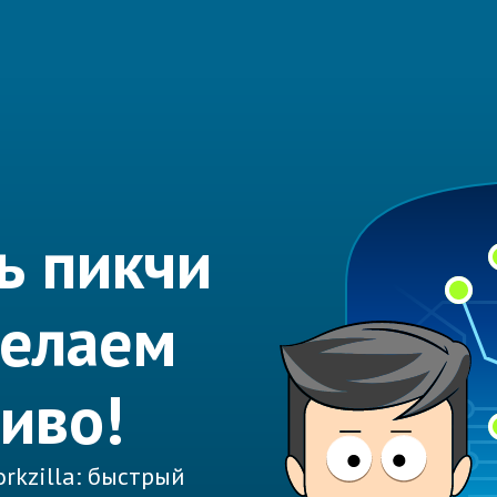
ь пикчи
делаем
иво!
rkzilla: быстрый