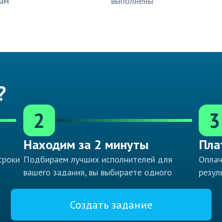
ам
выполнены
?
2
3
Находим за 2 минуты
Пла
сроки
Подбираем лучших исполнителей для
Оплач
вашего задания, вы выбираете одного
резул
Создать задание