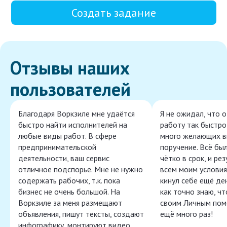
Создать задание
Отзывы наших
пользователей
Благодаря Воркзиле мне удаётся
Я не ожидал, что 
быстро найти исполнителей на
работу так быстро,
любые виды работ. В сфере
много желающих в
предпринимательской
поручение. Всё бы
деятельности, ваш сервис
чётко в срок, и ре
отличное подспорье. Мне не нужно
всем моим условия
содержать рабочих, т.к. пока
кинул себе ещё ден
бизнес не очень большой. На
как точно знаю, ч
Воркзиле за меня размещают
своим Личным пом
объявления, пишут тексты, создают
ещё много раз!
инфографику, монтируют видео,