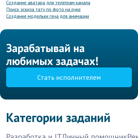
Создание аватара для телеграм канала
Поиск эскиза тату по фото на руке
Создание модельки гача для анимации
Зарабатывай на
любимых задачах!
Стать исполнителем
Категории заданий
Разработка и IT
Личный помощник
Ре