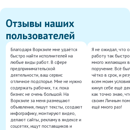
Отзывы наших
пользователей
Благодаря Воркзиле мне удаётся
Я не ожидал, что 
быстро найти исполнителей на
работу так быстро,
любые виды работ. В сфере
много желающих в
предпринимательской
поручение. Всё бы
деятельности, ваш сервис
чётко в срок, и ре
отличное подспорье. Мне не нужно
всем моим условия
содержать рабочих, т.к. пока
кинул себе ещё ден
бизнес не очень большой. На
как точно знаю, ч
Воркзиле за меня размещают
своим Личным пом
объявления, пишут тексты, создают
ещё много раз!
инфографику, монтируют видео,
делают сайты, рекламу в яндексе и
соцсетях, ищут поставщиков и