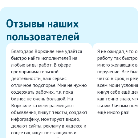
Отзывы наших
пользователей
Благодаря Воркзиле мне удаётся
Я не ожидал, что 
быстро найти исполнителей на
работу так быстро,
любые виды работ. В сфере
много желающих в
предпринимательской
поручение. Всё бы
деятельности, ваш сервис
чётко в срок, и ре
отличное подспорье. Мне не нужно
всем моим условия
содержать рабочих, т.к. пока
кинул себе ещё ден
бизнес не очень большой. На
как точно знаю, ч
Воркзиле за меня размещают
своим Личным пом
объявления, пишут тексты, создают
ещё много раз!
инфографику, монтируют видео,
делают сайты, рекламу в яндексе и
соцсетях, ищут поставщиков и