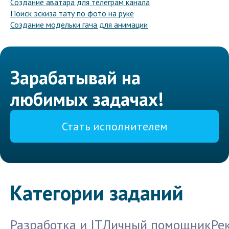
Создание аватара для телеграм канала
Поиск эскиза тату по фото на руке
Создание модельки гача для анимации
Зарабатывай на
любимых задачах!
Стать исполнителем
Категории заданий
Разработка и IT
Личный помощник
Ре