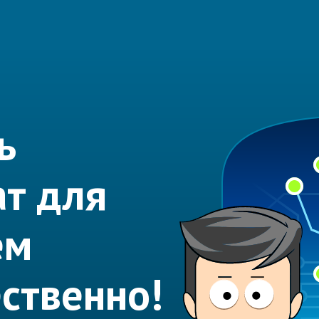
ь
ат для
ем
ественно!