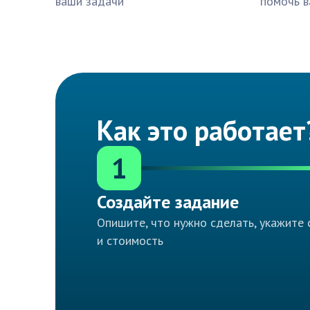
ваши задачи
помочь в
Как это работает
1
Создайте задание
Опишите, что нужно сделать, укажите 
и стоимость