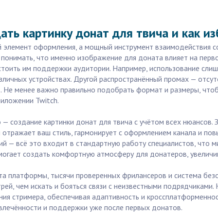
ать картинку донат для твича и как и
ий элемент оформления, а мощный инструмент взаимодействия со
 понимать, что именно изображение для доната влияет на перв
стоить им поддержки аудитории. Например, использование сли
личных устройствах. Другой распространённый промах — отсутс
ь. Не менее важно правильно подобрать формат и размеры, что
риложении Twitch.
— создание картинки донат для твича с учётом всех нюансов. За
 отражает ваш стиль, гармонирует с оформлением канала и по
й — всё это входит в стандартную работу специалистов, что 
омогает создать комфортную атмосферу для донатеров, увеличи
та платформы, тысячи проверенных фрилансеров и система без
трей, чем искать и бояться связи с неизвестными подрядчиками.
ия стримера, обеспечивая адаптивность и кроссплатформеннос
влечённости и поддержки уже после первых донатов.