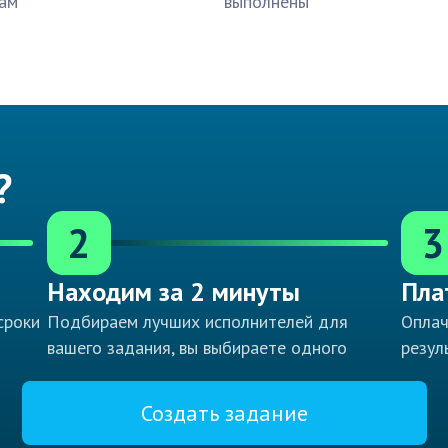
ам
выполнены
?
2
3
Находим за 2 минуты
Пла
сроки
Подбираем лучших исполнителей для
Оплач
вашего задания, вы выбираете одного
резул
Создать задание