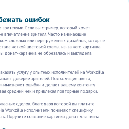
збежать ошибок
 зрителями. Если вы стример, который хочет
ое впечатление зрителя. Часто начинающие
шком сложных или перегруженных дизайнов, которые
твие четкой цветовой схемы, из-за чего картинка
бы донат-картинка не обрезалась и выглядела
казать услугу у опытных исполнителей на Workzilla
вышает доверие зрителей. Подходящие цвета,
минимизирует ошибки и делает вашему контенту
вая средний чек и привлекая повторные подарки.
опасных сделок, благодаря которой вы платите
 На Workzilla исполнители понимают специфику
ть. Поручите создание картинки донат для твича