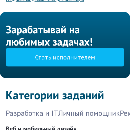
Зарабатывай на
любимых задачах!
Стать исполнителем
Категории заданий
Разработка и IT
Личный помощник
Ре
Веб и мобильный дизайн