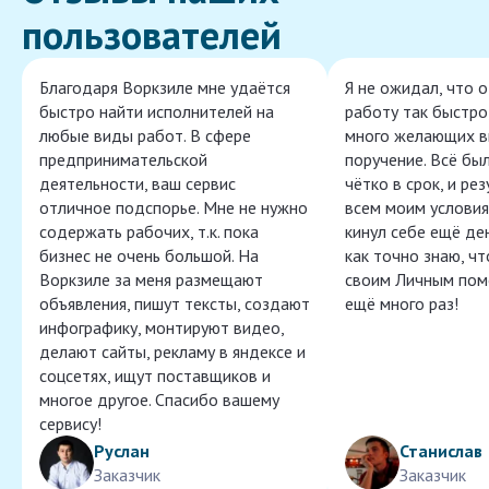
пользователей
Благодаря Воркзиле мне удаётся
Я не ожидал, что 
быстро найти исполнителей на
работу так быстро,
любые виды работ. В сфере
много желающих в
предпринимательской
поручение. Всё бы
деятельности, ваш сервис
чётко в срок, и ре
отличное подспорье. Мне не нужно
всем моим условия
содержать рабочих, т.к. пока
кинул себе ещё ден
бизнес не очень большой. На
как точно знаю, ч
Воркзиле за меня размещают
своим Личным пом
объявления, пишут тексты, создают
ещё много раз!
инфографику, монтируют видео,
делают сайты, рекламу в яндексе и
соцсетях, ищут поставщиков и
многое другое. Спасибо вашему
сервису!
Руслан
Станислав
Заказчик
Заказчик