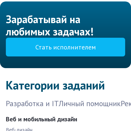
Зарабатывай на
любимых задачах!
Стать исполнителем
Категории заданий
Разработка и IT
Личный помощник
Ре
Веб и мобильный дизайн
Веб-дизайн