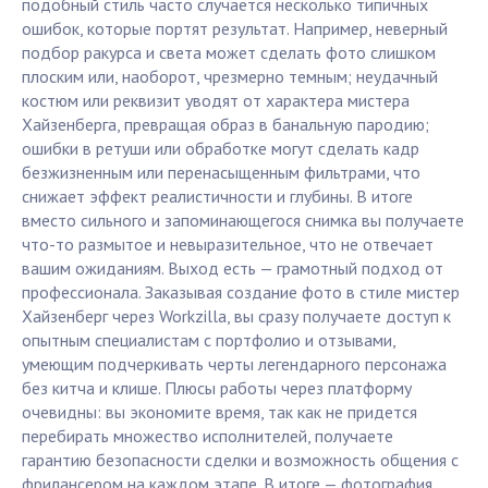
подобный стиль часто случается несколько типичных
ошибок, которые портят результат. Например, неверный
подбор ракурса и света может сделать фото слишком
плоским или, наоборот, чрезмерно темным; неудачный
костюм или реквизит уводят от характера мистера
Хайзенберга, превращая образ в банальную пародию;
ошибки в ретуши или обработке могут сделать кадр
безжизненным или перенасыщенным фильтрами, что
снижает эффект реалистичности и глубины. В итоге
вместо сильного и запоминающегося снимка вы получаете
что-то размытое и невыразительное, что не отвечает
вашим ожиданиям. Выход есть — грамотный подход от
профессионала. Заказывая создание фото в стиле мистер
Хайзенберг через Workzilla, вы сразу получаете доступ к
опытным специалистам с портфолио и отзывами,
умеющим подчеркивать черты легендарного персонажа
без китча и клише. Плюсы работы через платформу
очевидны: вы экономите время, так как не придется
перебирать множество исполнителей, получаете
гарантию безопасности сделки и возможность общения с
фрилансером на каждом этапе. В итоге — фотография,