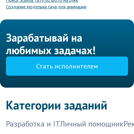
Поиск эскиза тату по фото на руке
Создание модельки гача для анимации
Зарабатывай на
любимых задачах!
Стать исполнителем
Категории заданий
Разработка и IT
Личный помощник
Ре