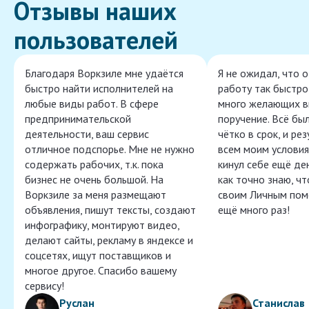
Отзывы наших
пользователей
Благодаря Воркзиле мне удаётся
Я не ожидал, что 
быстро найти исполнителей на
работу так быстро,
любые виды работ. В сфере
много желающих в
предпринимательской
поручение. Всё бы
деятельности, ваш сервис
чётко в срок, и ре
отличное подспорье. Мне не нужно
всем моим условия
содержать рабочих, т.к. пока
кинул себе ещё ден
бизнес не очень большой. На
как точно знаю, ч
Воркзиле за меня размещают
своим Личным пом
объявления, пишут тексты, создают
ещё много раз!
инфографику, монтируют видео,
делают сайты, рекламу в яндексе и
соцсетях, ищут поставщиков и
многое другое. Спасибо вашему
сервису!
Руслан
Станислав