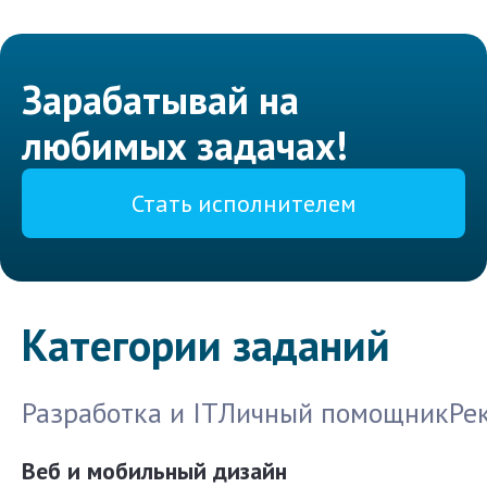
Зарабатывай на
любимых задачах!
Стать исполнителем
Категории заданий
Разработка и IT
Личный помощник
Ре
Веб и мобильный дизайн