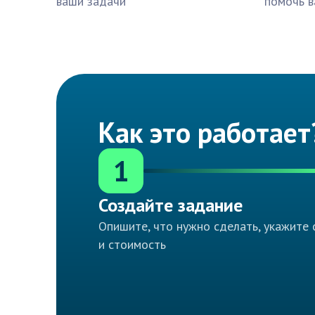
ваши задачи
помочь в
Как это работает
1
Создайте задание
Опишите, что нужно сделать, укажите 
и стоимость