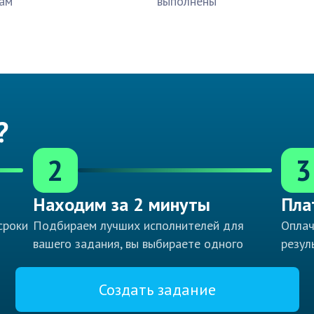
ам
выполнены
?
2
3
Находим за 2 минуты
Пла
сроки
Подбираем лучших исполнителей для
Оплач
вашего задания, вы выбираете одного
резул
Создать задание