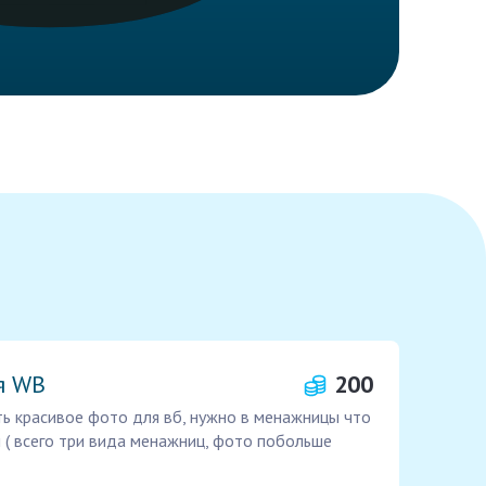
я WB
200
ь красивое фото для вб, нужно в менажницы что
 ( всего три вида менажниц, фото побольше