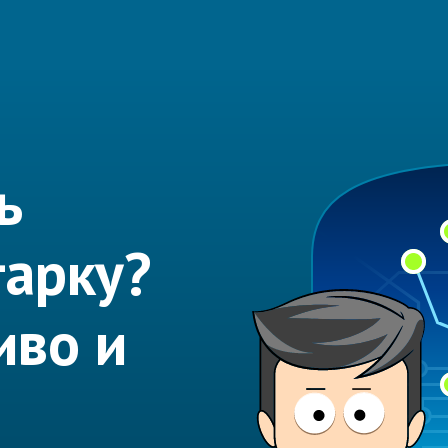
ь
арку?
иво и