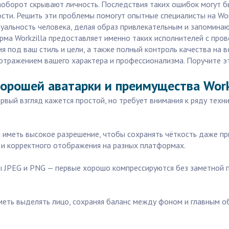
аоборот скрывают личность. Последствия таких ошибок могут б
ти. Решить эти проблемы помогут опытные специалисты на Workz
уальность человека, делая образ привлекательным и запомина
рма Workzilla предоставляет именно таких исполнителей с пров
 под ваш стиль и цели, а также полный контроль качества на 
тражением вашего характера и профессионализма. Поручите это
орошей аватарки и преимущества Work
рвый взгляд кажется простой, но требует внимания к ряду техн
 иметь высокое разрешение, чтобы сохранять чёткость даже при
 и корректного отображения на разных платформах.
 JPEG и PNG — первые хорошо компрессируются без заметной 
уметь выделять лицо, сохраняя баланс между фоном и главным 