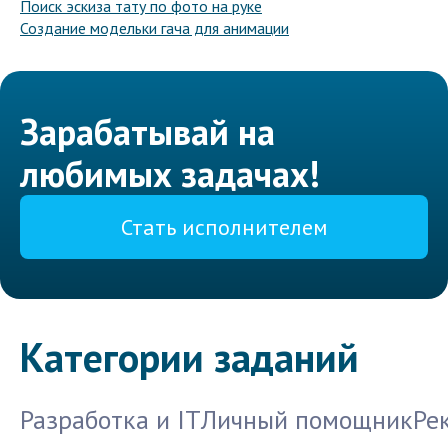
Поиск эскиза тату по фото на руке
Создание модельки гача для анимации
Зарабатывай на
любимых задачах!
Стать исполнителем
Категории заданий
Разработка и IT
Личный помощник
Ре