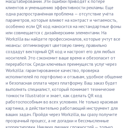
масштабировании. Эти ошибки приводят к потере
клиентов и уменьшению эффективности рекламы. Еще
одна распространённая проблема — отсутствие учёта
параметров, которые влияют на контраст и читаемость,
особенно если QR код наносится на нестандартные фоны
или совмещается с дизайнерскими элементами. На
Workzilla вы найдете профессионалов, которые учтут все
нюансы: оптимизируют цветовую гамму, правильно
создадут векторный QR код и настроят его для любых
носителей. Это сэкономит ваше время и обезопасит от
переработок. Среди ключевых преимуществ услуг через
Workzilla: гарантированное качество, проверка
исполнителей по портфолио и отзывам, удобное общение
и безопасная оплата через платформу. Ваш заказ будет
выполнять специалист, который понимает технические
тонкости Illustrator и знает, как сделать QR код
работоспособным во всех условиях. Не только красивая
картинка, а действительно работающий инструмент для
ваших задач. Пройдя через Workzilla, вы сразу получите
прозрачный процесс, а не догадки и бессмысленные
корректировки. Никаких лишних сложностей — только