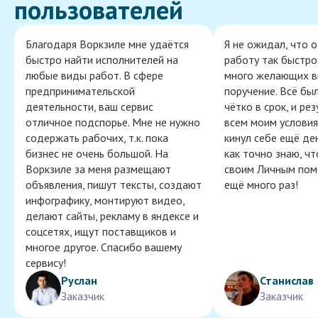
пользователей
Благодаря Воркзиле мне удаётся
Я не ожидал, что 
быстро найти исполнителей на
работу так быстро,
любые виды работ. В сфере
много желающих в
предпринимательской
поручение. Всё бы
деятельности, ваш сервис
чётко в срок, и ре
отличное подспорье. Мне не нужно
всем моим условия
содержать рабочих, т.к. пока
кинул себе ещё ден
бизнес не очень большой. На
как точно знаю, ч
Воркзиле за меня размещают
своим Личным пом
объявления, пишут тексты, создают
ещё много раз!
инфографику, монтируют видео,
делают сайты, рекламу в яндексе и
соцсетях, ищут поставщиков и
многое другое. Спасибо вашему
сервису!
Руслан
Станислав
Заказчик
Заказчик