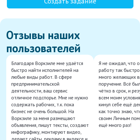
Создать задание
Отзывы наших
пользователей
Благодаря Воркзиле мне удаётся
Я не ожидал, что 
быстро найти исполнителей на
работу так быстро,
любые виды работ. В сфере
много желающих в
предпринимательской
поручение. Всё бы
деятельности, ваш сервис
чётко в срок, и ре
отличное подспорье. Мне не нужно
всем моим условия
содержать рабочих, т.к. пока
кинул себе ещё ден
бизнес не очень большой. На
как точно знаю, ч
Воркзиле за меня размещают
своим Личным пом
объявления, пишут тексты, создают
ещё много раз!
инфографику, монтируют видео,
делают сайты, рекламу в яндексе и