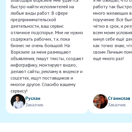
Благодаря Воркзиле мне удаётся
Я не ожидал, что 
быстро найти исполнителей на
работу так быстро,
любые виды работ. В сфере
много желающих в
предпринимательской
поручение. Всё бы
деятельности, ваш сервис
чётко в срок, и ре
отличное подспорье. Мне не нужно
всем моим условия
содержать рабочих, т.к. пока
кинул себе ещё ден
бизнес не очень большой. На
как точно знаю, ч
Воркзиле за меня размещают
своим Личным пом
объявления, пишут тексты, создают
ещё много раз!
инфографику, монтируют видео,
делают сайты, рекламу в яндексе и
соцсетях, ищут поставщиков и
многое другое. Спасибо вашему
сервису!
Руслан
Станислав
Заказчик
Заказчик