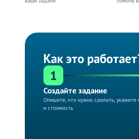
ваши задачи
помочь в
Как это работает
1
Создайте задание
Опишите, что нужно сделать, укажите 
и стоимость