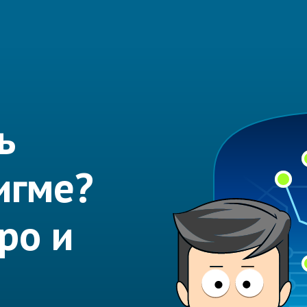
ь
игме?
ро и