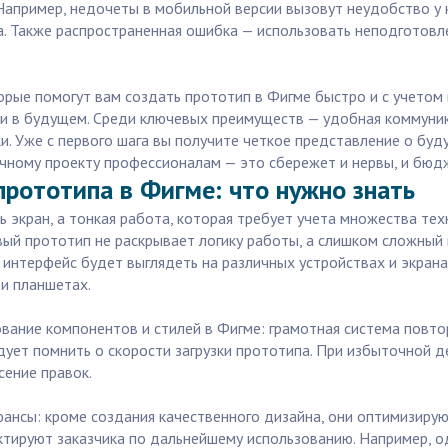
 Например, недочеты в мобильной версии вызовут неудобство у 
а. Также распространенная ошибка — использовать неподготовл
орые помогут вам создать прототип в Фигме быстро и с учетом
 в будущем. Среди ключевых преимуществ — удобная коммуник
ки. Уже с первого шага вы получите четкое представление о бу
ичному проекту профессионалам — это сбережет и нервы, и бюд
прототипа в Фигме: что нужно знать
 экран, а тонкая работа, которая требует учета множества тех
ый прототип не раскрывает логику работы, а слишком сложный 
интерфейс будет выглядеть на различных устройствах и экрана
 и планшетах.
вание компонентов и стилей в Фигме: грамотная система повт
ует помнить о скорости загрузки прототипа. При избыточной 
сение правок.
юансы: кроме создания качественного дизайна, они оптимизиру
уктируют заказчика по дальнейшему использованию. Например, 