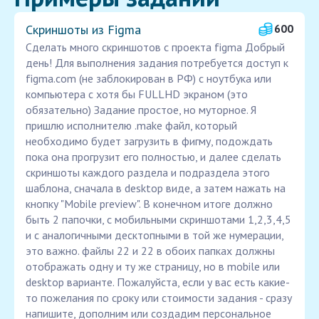
Скриншоты из Figma
600
Сделать много скриншотов с проекта figma Добрый
день! Для выполнения задания потребуется доступ к
figma.com (не заблокирован в РФ) с ноутбука или
компьютера с хотя бы FULLHD экраном (это
обязательно) Задание простое, но муторное. Я
пришлю исполнителю .make файл, который
необходимо будет загрузить в фигму, подождать
пока она прогрузит его полностью, и далее сделать
скриншоты каждого раздела и подраздела этого
шаблона, сначала в desktop виде, а затем нажать на
кнопку "Mobile preview". В конечном итоге должно
быть 2 папочки, с мобильными скриншотами 1,2,3,4,5
и с аналогичными десктопными в той же нумерации,
это важно. файлы 22 и 22 в обоих папках должны
отображать одну и ту же страницу, но в mobile или
desktop варианте. Пожалуйста, если у вас есть какие-
то пожелания по сроку или стоимости задания - сразу
напишите, дополним или создадим персональное