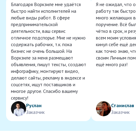
Благодаря Воркзиле мне удаётся
Я не ожидал, что 
быстро найти исполнителей на
работу так быстро,
любые виды работ. В сфере
много желающих в
предпринимательской
поручение. Всё бы
деятельности, ваш сервис
чётко в срок, и ре
отличное подспорье. Мне не нужно
всем моим условия
содержать рабочих, т.к. пока
кинул себе ещё ден
бизнес не очень большой. На
как точно знаю, ч
Воркзиле за меня размещают
своим Личным пом
объявления, пишут тексты, создают
ещё много раз!
инфографику, монтируют видео,
делают сайты, рекламу в яндексе и
соцсетях, ищут поставщиков и
многое другое. Спасибо вашему
сервису!
Руслан
Станислав
Заказчик
Заказчик