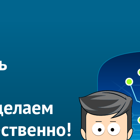
ь
делаем
ественно!