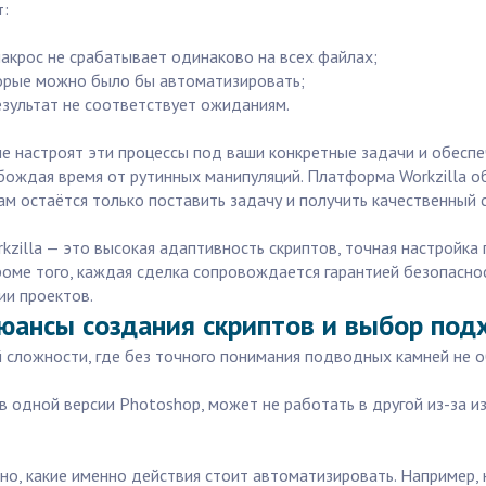
т:
макрос не срабатывает одинаково на всех файлах;
торые можно было бы автоматизировать;
езультат не соответствует ожиданиям.
е настроят эти процессы под ваши конкретные задачи и обеспеч
бождая время от рутинных манипуляций. Платформа Workzilla о
ам остаётся только поставить задачу и получить качественный 
zilla — это высокая адаптивность скриптов, точная настройка
роме того, каждая сделка сопровождается гарантией безопасно
ии проектов.
нюансы создания скриптов и выбор под
 сложности, где без точного понимания подводных камней не о
 в одной версии Photoshop, может не работать в другой из-за и
дно, какие именно действия стоит автоматизировать. Например,