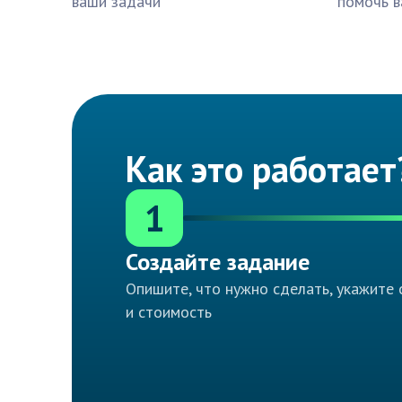
ваши задачи
помочь в
Как это работает
1
Создайте задание
Опишите, что нужно сделать, укажите 
и стоимость